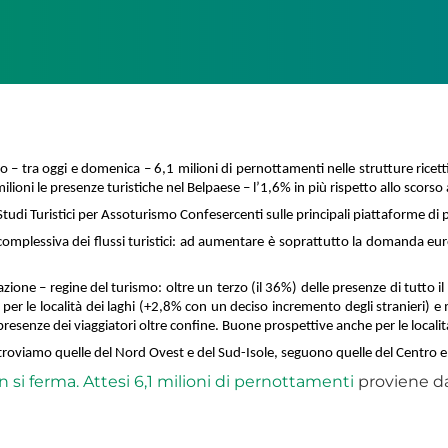
ano – tra oggi e domenica – 6,1 milioni di pernottamenti nelle strutture ricet
lioni le presenze turistiche nel Belpaese – l’1,6% in più rispetto allo scorso 
tudi Turistici per Assoturismo Confesercenti sulle principali piattaforme di
ita complessiva dei flussi turistici: ad aumentare è soprattutto la domanda 
azione – regine del turismo: oltre un terzo (il 36%) delle presenze di tutto i
per le località dei laghi (+2,8% con un deciso incremento degli stranieri) e 
 presenze dei viaggiatori oltre confine. Buone prospettive anche per le localit
gio troviamo quelle del Nord Ovest e del Sud-Isole, seguono quelle del Centro e
 si ferma. Attesi 6,1 milioni di pernottamenti
proviene d