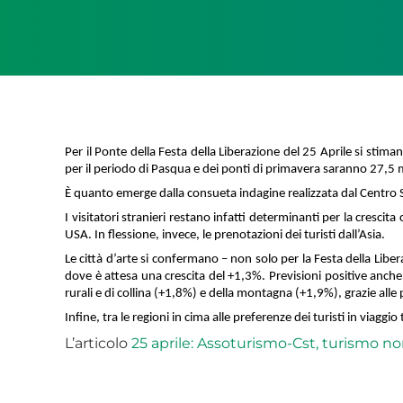
Per il Ponte della Festa della Liberazione del 25 Aprile si stim
per il periodo di Pasqua e dei ponti di primavera saranno 27,5 mi
È quanto emerge dalla consueta indagine realizzata dal Centro S
I visitatori stranieri restano infatti determinanti per la cresc
USA. In flessione, invece, le prenotazioni dei turisti dall’Asia.
Le città d’arte si confermano – non solo per la Festa della Liber
dove è attesa una crescita del +1,3%. Previsioni positive anche 
rurali e di collina (+1,8%) e della montagna (+1,9%), grazie alle
Infine, tra le regioni in cima alle preferenze dei turisti in viag
L’articolo
25 aprile: Assoturismo-Cst, turismo non