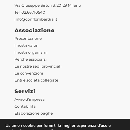
Via Giuseppe Sirtori 3, 20129 Milano
Tel. 02.66710540
info@conflombardia.it
Associazione
Presentazione
I nostri valori
I nostri organismi
Perchè associarsi
Le nostre sedi provinciali
Le convenzioni
Enti e società collegate
Servizi
Avvio d'impresa
Contabilità
Elaborazione paghe
Assistenza in materie di lavoro
Usiamo i cookie per fornirti la miglior esperienza d'uso e
Pratiche, licenze e contratti