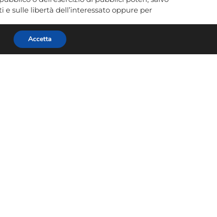
ti e sulle libertà dell’interessato oppure per
 Piazza Venezia n. 11 – 00187 Roma – Tel.
Accetta
 richieste siano manifestamente infondate o eccessive,
 informazioni o la comunicazione o intraprendere
e potrà rivolgersi per tutte le questioni relative al
no