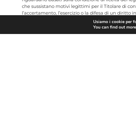
che sussistano motivi legittimi per il Titolare di con
l’accertamento, l’esercizio o la difesa di un diritto i
Usiamo i cookie per fo
Diritto di proporre
reclamo
alla seguente Autorità
You can find out more
06.696771 – Fax 06.69677.3785, e-mail
garante@
I diritti potranno essere esercitati nei confronti del 
L’esercizio dei Suoi diritti, ai sensi dell’art. 12 de
il Titolare del trattamento può:
a) addebitarLe un contributo spese ragionevole ten
l’azione richiesta;
b) rifiutare di soddisfare la richiesta.
Il Titolare intende infine informarLa che ha prov
trattamento dei dati e all’esercizio dei Suoi diritti,
Confesercenti Lombardia
– Responsabile della Pro
Email:
info@conflombardia.it