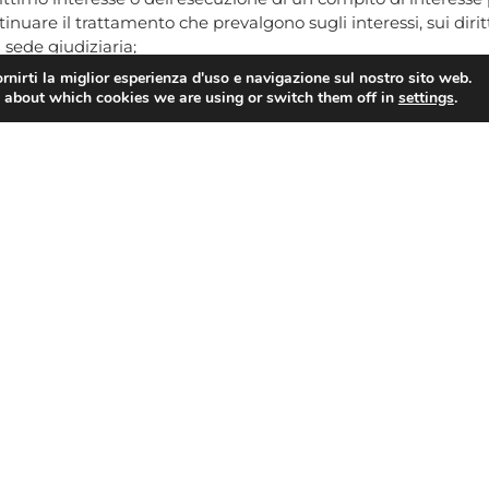
tinuare il trattamento che prevalgono sugli interessi, sui dirit
n sede giudiziaria;
rnirti la miglior esperienza d'uso e navigazione sul nostro sito web.
 di Controllo:
Garante per la protezione dei dati personali –
 about which cookies we are using or switch them off in
settings
.
gpdp.it
– PEC
protocollo@pec.gpdp.it
Titolare scrivendo ai recapiti sopra indicati.
l GDPR 679/2016 è gratuito. Tuttavia, nell’ipotesi in cui le Sue
endo conto dei costi amministrativi sostenuti per fornire le
veduto a nominare un
Data Protection Officer (DPO)
, al qual
 e che potrà contattare al seguente indirizzo:
tezione dei dati personali, Via Giuseppe Sirtori 3, 20129 Mila