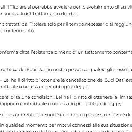
ali il Titolare si potrebbe avvalere per lo svolgimento di attiv
esponsabili del Trattamento dei dati.
aranno trattati dal Titolare solo per il tempo necessario al ra
al conferimento.
a conferma circa l’esistenza o meno di un trattamento concernen
a rettifica dei Suoi Dati in nostro possesso, qualora gli stessi s
– Lei ha il diritto di ottenere la cancellazione dei Suoi Dati pr
trattuale o necessari per obbligo di legge;
icarsi di talune condizioni, Lei ha il diritto di ottenere la lim
 rapporto contrattuale o necessario per obbligo di legge;
re il trasferimento dei Suoi Dati in nostro possesso in favore di 
si, in qualsiasi momento per motivi connessi alla sua situazion
ittimo interesse o dell’esecuzione di un compito di interesse p