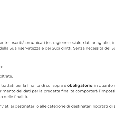
nte inseriti/comunicati (es. ragione sociale, dati anagrafici, ind
a della Sua riservatezza e dei Suoi diritti, Senza necessità del
b;
oltrate.
trattati per la finalità di cui sopra è
obbligatorio
, in quanto 
ferimento dei dati per la predetta finalità comporterà l’impossib
 delle finalità.
viati ai destinatari o alle categorie di destinatari riportati di 
.