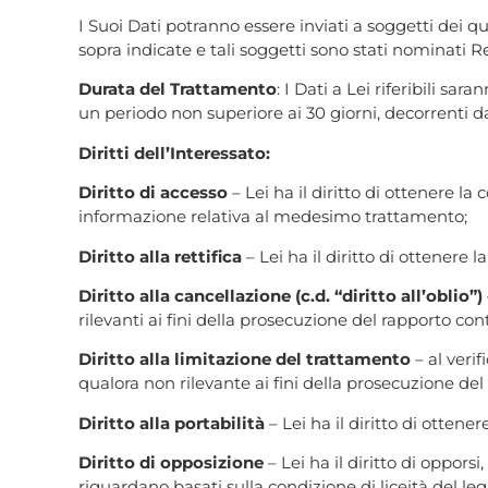
I Suoi Dati potranno essere inviati a soggetti dei qu
sopra indicate e tali soggetti sono stati nominati R
Durata del Trattamento
: I Dati a Lei riferibili s
un periodo non superiore ai 30 giorni, decorrenti d
Diritti dell’Interessato:
Diritto di accesso
– Lei ha il diritto di ottenere l
informazione relativa al medesimo trattamento;
Diritto alla rettifica
– Lei ha il diritto di ottenere l
Diritto alla cancellazione (c.d. “diritto all’oblio”)
rilevanti ai fini della prosecuzione del rapporto con
Diritto alla limitazione del trattamento
– al verif
qualora non rilevante ai fini della prosecuzione del
Diritto alla portabilità
– Lei ha il diritto di ottene
Diritto di opposizione
– Lei ha il diritto di oppor
riguardano basati sulla condizione di liceità del leg