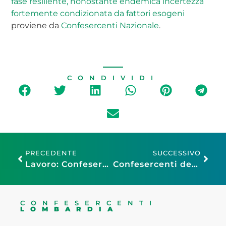
fase resiliente, nonostante endemica incertezza
fortemente condizionata da fattori esogeni
proviene da
Confesercenti Nazionale
.
CONDIVIDI
PRECEDENTE
SUCCESSIVO
Lavoro: Confesercenti, nel commercio e nel turismo è sempre meno indipendente. In sei anni persi 177mila lavoratori autonomi, 81 al giorno
Confesercenti deposita in Cassazione la proposta di legge di iniziativa popolare per la rigenerazione urbana del commercio e dei servizi di prossimità
CONFESERCENTI
LOMBARDIA