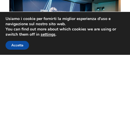
Usiamo i cookie per fornirti la miglior esperienza d'uso e
navigazione sul nostro sito web.
You can find out more about which cookies we are using or
switch them off in
settings
.
Accetta
CONFESIA, continua a Napoli la
formazione sull’IA di Confesercenti,
Microsoft e Var Group – 11 febbraio
11 FEBBRAIO 2025
Leggi Tutto »
Andrea Painini, Presidente di
Confesercenti Milano, entra a far
parte della Fondazione Insigniti
OMRI
10 FEBBRAIO 2025