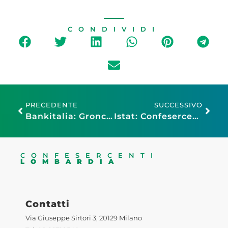
CONDIVIDI
PRECEDENTE
SUCCESSIVO
Bankitalia: Gronchi (Confesercenti), condividiamo lettura Panetta, urgente difendere consumi e imprese da shock energetico
Istat: Confesercenti, bene Pil, ma preoccupano i consumi. L’inflazione torna a svuotare la busta della spesa
CONFESERCENTI
LOMBARDIA
Contatti
Via Giuseppe Sirtori 3, 20129 Milano