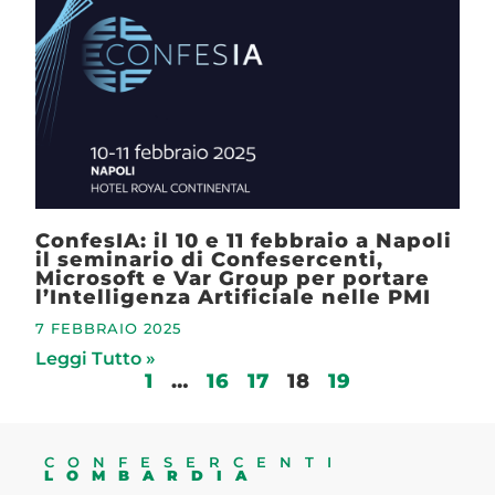
ConfesIA: il 10 e 11 febbraio a Napoli
il seminario di Confesercenti,
Microsoft e Var Group per portare
l’Intelligenza Artificiale nelle PMI
7 FEBBRAIO 2025
Leggi Tutto »
1
…
16
17
18
19
CONFESERCENTI
LOMBARDIA